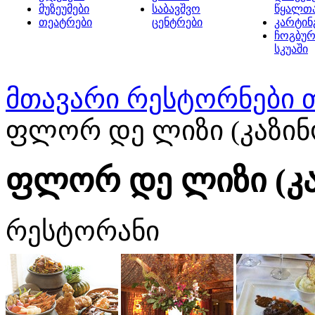
მუზეუმები
საბავშვო
წყალთ
თეატრები
ცენტრები
კარტინ
ჩოგბურ
სკუაში
მთავარი
რესტორნები 
ფლორ დე ლიზი (კაზინო
ფლორ დე ლიზი (კა
რესტორანი