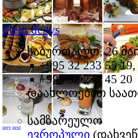
Fleur de lys
საბურთალო, 26 მაი
+995 32 233 55 19,
+995 32 233 45 20
დაახლოებით საათ
სამზარეულო
prev
next
ევროპული
(დახვე