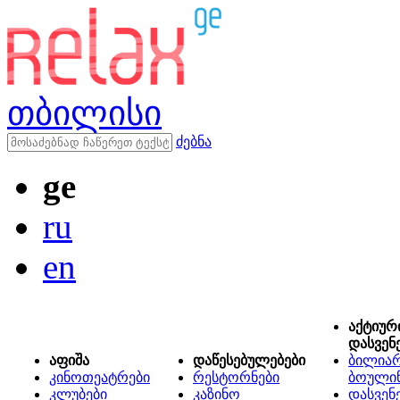
თბილისი
ძებნა
ge
ru
en
აქტიურ
დასვენ
აფიშა
დაწესებულებები
ბილიარ
კინოთეატრები
რესტორნები
ბოული
კლუბები
კაზინო
დასვენ