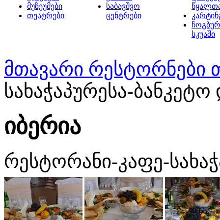
მუზეუმები
საბავშვო
წყალთ
თეატრები
ცენტრები
კარტინ
ჩოგბურ
სკუაში
მთავარი
რესტორნები 
სახაჭაპურესა-ბანკეტო
იბერია
რესტორანი-კაფე-სახაჭ