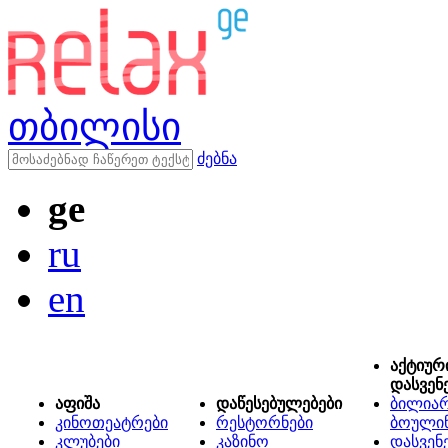
თბილისი
ძებნა
ge
ru
en
აქტიურ
დასვენ
აფიშა
დაწესებულებები
ბილიარ
კინოთეატრები
რესტორნები
ბოული
კლუბები
კაზინო
დასვენ