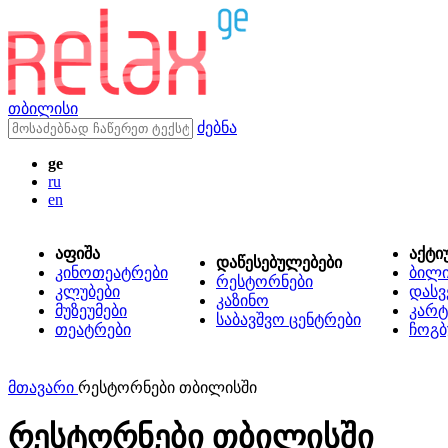
თბილისი
ძებნა
ge
ru
en
აფიშა
აქტი
დაწესებულებები
კინოთეატრები
ბილ
რესტორნები
კლუბები
დასვ
კაზინო
მუზეუმები
კარტ
საბავშვო ცენტრები
თეატრები
ჩოგბ
მთავარი
რესტორნები თბილისში
რესტორნები თბილისში