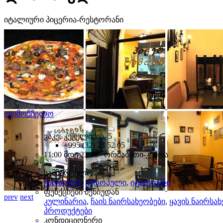
იტალიური პიცერია-რესტორანი
ლიმონჩელო
ვაკე, კეკელიძის, 5
+995 (32) 23 52 05
11:00 მდე 23:00 ორშაბათი-კვირა
სამზარეულო
ქართული
,
ევროპული
,
იტალიური
ფუნქციები მენიუდან
prev
next
კულინარია
,
ჩაის ნაირსახეობები
,
ყავის ნაირსა
პროდუქტები
კონდიციონერი