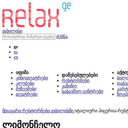
თბილისი
ძებნა
ge
ru
en
აფიშა
აქტი
დაწესებულებები
კინოთეატრები
ბილ
რესტორნები
კლუბები
დასვ
კაზინო
მუზეუმები
კარტ
საბავშვო ცენტრები
თეატრები
ჩოგბ
მთავარი
რესტორნები თბილისში
იტალიური პიცერია-რე
ლიმონჩელო