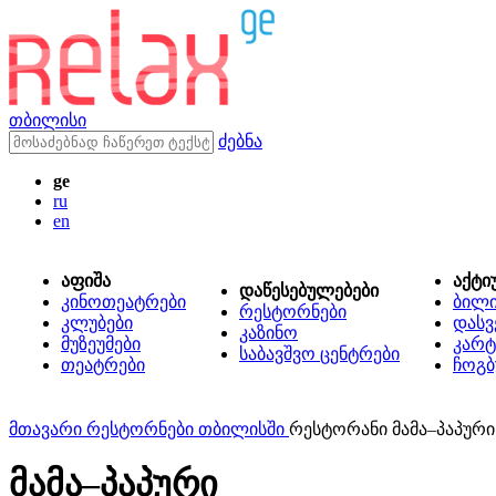
თბილისი
ძებნა
ge
ru
en
აფიშა
აქტი
დაწესებულებები
კინოთეატრები
ბილ
რესტორნები
კლუბები
დასვ
კაზინო
მუზეუმები
კარტ
საბავშვო ცენტრები
თეატრები
ჩოგბ
მთავარი
რესტორნები თბილისში
რესტორანი მამა–პაპური
მამა–პაპური