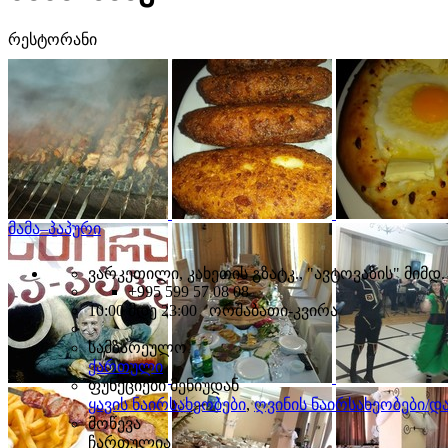
რესტორანი
მამა–პაპური
ვარკეთილი, კახეთის გზატკ., "ავტოვაზის" მიმდ.
+995 599 57 08 08
10:00 მდე 23:00 ორშაბათი-კვირა
სამზარეულო
ქართული
ფუნქციები მენიუდან
ყავის ნაირსახეობები
,
ღვინის ნაირსახეობები/
მოწევა
ჩართულია