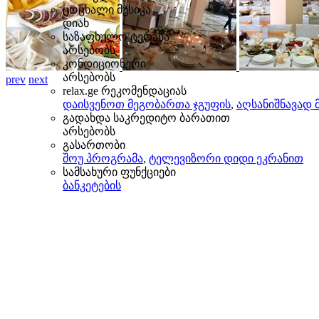
ცოცხალი მუსიკა
დიახ
საზაფხულო ტერასა
არსებობს
კონდიციონერი
არსებობს
prev
next
relax.ge რეკომენდაციას
დაისვენოთ მეგობართა ჯგუფის
,
აღსანიშნავად 
გადახდა საკრედიტო ბარათით
არსებობს
გასართობი
შოუ პროგრამა
,
ტელევიზორი დიდი ეკრანით
სამსახური ფუნქციები
ბანკეტების