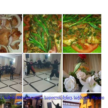
ა
,
ჩამოსასხმელი ლუდი
,
სადილის მენიუ
,
საჭმლის
,
მწვადი