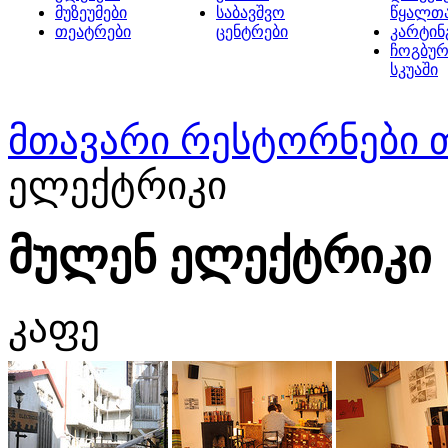
მუზეუმები
საბავშვო
წყალთ
თეატრები
ცენტრები
კარტინ
ჩოგბურ
სკუაში
მთავარი
რესტორნები 
ელექტრიკი
მულენ ელექტრიკი
კაფე