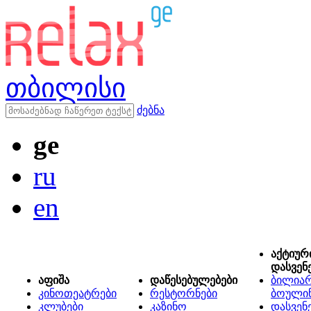
თბილისი
ძებნა
ge
ru
en
აქტიურ
დასვენ
აფიშა
დაწესებულებები
ბილიარ
კინოთეატრები
რესტორნები
ბოული
კლუბები
კაზინო
დასვენ