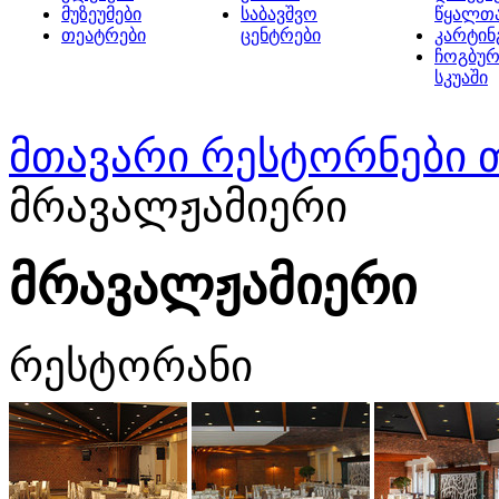
მუზეუმები
საბავშვო
წყალთ
თეატრები
ცენტრები
კარტინ
ჩოგბურ
სკუაში
მთავარი
რესტორნები 
მრავალჟამიერი
მრავალჟამიერი
რესტორანი