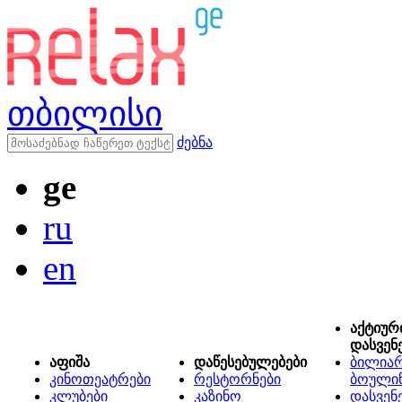
თბილისი
ძებნა
ge
ru
en
აქტიურ
დასვენ
აფიშა
დაწესებულებები
ბილიარ
კინოთეატრები
რესტორნები
ბოული
კლუბები
კაზინო
დასვენ