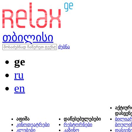
თბილისი
ძებნა
ge
ru
en
აქტიურ
დასვენ
აფიშა
დაწესებულებები
ბილიარ
კინოთეატრები
რესტორნები
ბოული
კლუბები
კაზინო
დასვენ