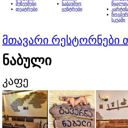
მუზეუმები
საბავშვო
წყალთ
თეატრები
ცენტრები
კარტინ
ჩოგბურ
სკუაში
მთავარი
რესტორნები 
ნაბული
კაფე