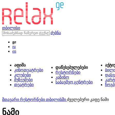
თბილისი
ძებნა
ge
ru
en
აფიშა
აქტი
დაწესებულებები
კინოთეატრები
ბილ
რესტორნები
კლუბები
დასვ
კაზინო
მუზეუმები
კარტ
საბავშვო ცენტრები
თეატრები
ჩოგბ
მთავარი
რესტორნები თბილისში
ძველებური კაფე ნამი
ნამი