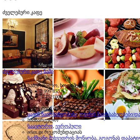
ძველებური კაფე
ძველებური კაფე ნამი
საბურთალო, ხოდაშენის,
2 999 855,
577521000
ფუნქციები მენიუდან
ყავის ნაირსახეობები
,
ღვინის ნაირსახეობები/
სამზარეულო
საავტორო
,
ევროპული
relax.ge რეკომენდაციას
საქმიანი შეხვედრის მოწყობა
,
გოგონას დაპატი