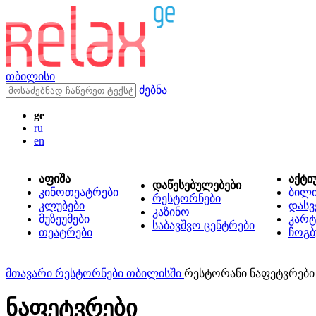
თბილისი
ძებნა
ge
ru
en
აფიშა
აქტი
დაწესებულებები
კინოთეატრები
ბილ
რესტორნები
კლუბები
დასვ
კაზინო
მუზეუმები
კარტ
საბავშვო ცენტრები
თეატრები
ჩოგბ
მთავარი
რესტორნები თბილისში
რესტორანი ნაფეტვრები
ნაფეტვრები