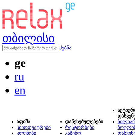
თბილისი
ძებნა
ge
ru
en
აქტიურ
დასვენ
აფიშა
დაწესებულებები
ბილიარ
კინოთეატრები
რესტორნები
ბოული
კლუბები
კაზინო
დასვენ