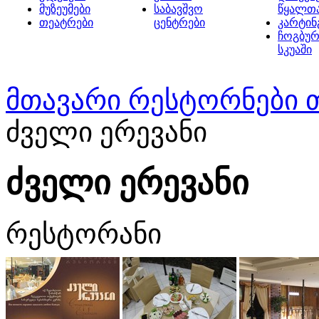
მუზეუმები
საბავშვო
წყალთ
თეატრები
ცენტრები
კარტინ
ჩოგბურ
სკუაში
მთავარი
რესტორნები 
ძველი ერევანი
ძველი ერევანი
რესტორანი