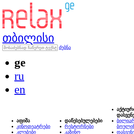
თბილისი
ძებნა
ge
ru
en
აქტიურ
დასვენ
აფიშა
დაწესებულებები
ბილიარ
კინოთეატრები
რესტორნები
ბოული
კლუბები
კაზინო
დასვენ