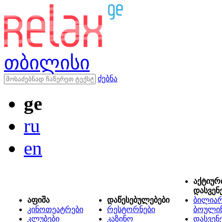
თბილისი
ძებნა
ge
ru
en
აქტიურ
დასვენ
აფიშა
დაწესებულებები
ბილიარ
კინოთეატრები
რესტორნები
ბოული
კლუბები
კაზინო
დასვენ