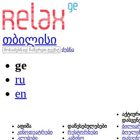
თბილისი
ძებნა
ge
ru
en
აქტიურ
დასვენ
აფიშა
დაწესებულებები
ბილიარ
კინოთეატრები
რესტორნები
ბოული
კლუბები
კაზინო
დასვენ