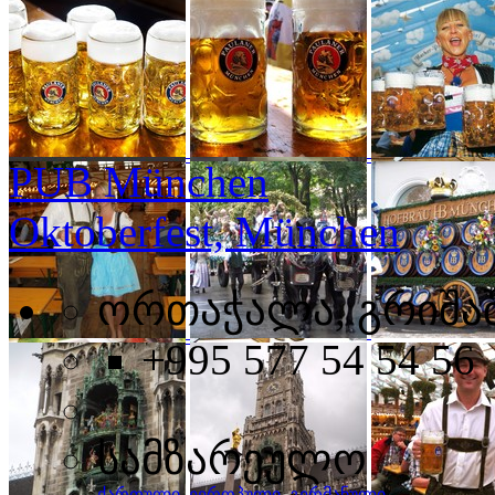
PUB München
Oktoberfest, München
ორთაჭალა, გრიშაშ
+995 577 54 54 56
prev
next
სამზარეულო
ქართული
,
ევროპული
,
გერმანული