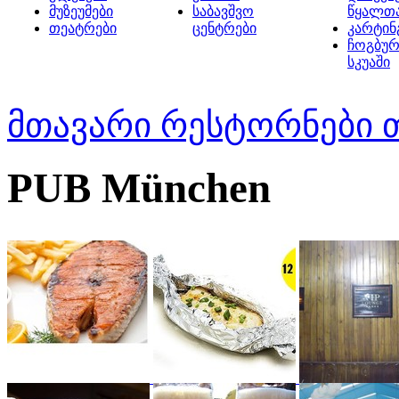
მუზეუმები
საბავშვო
წყალთ
თეატრები
ცენტრები
კარტინ
ჩოგბურ
სკუაში
მთავარი
რესტორნები 
PUB München