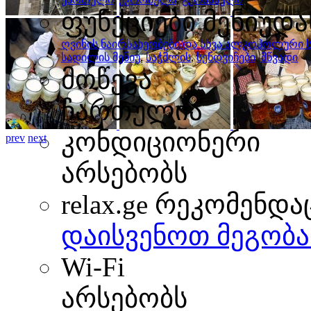
ფუნქციები მენიუდა
ღვინის ნაირსახეობები/და სხვა ალკოჰოლური 
სადილის მენიუ
,
საჭმლის
,
სენდვიჩები
,
მწვადი
მოწევა
ჩართულია
კონდიციონერი
prev
next
არსებობს
relax.ge რეკომენდა
დაისვენოთ მეგობა
Wi-Fi
არსებობს