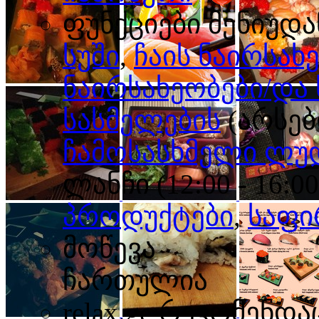
ფუნქციები მენიუდა
სუში
,
ჩაის ნაირსახ
ნაირსახეობები/დ
სასმელების
(არსებ
ჩამოსასხმელი ლუ
ლანჩი (12:00 - 16:00
პროდუქტები
,
საფი
მოწევა
ჩართულია
relax.ge რეკომენდა