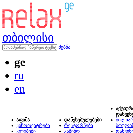
თბილისი
ძებნა
ge
ru
en
აქტიურ
დასვენ
აფიშა
დაწესებულებები
ბილიარ
კინოთეატრები
რესტორნები
ბოული
კლუბები
კაზინო
დასვენ