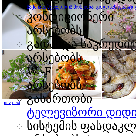
საქმიანი შეხვედრის მოწყობა
,
გოგონას დაპატი
კონდიციონერი
არსებობს
გადახდა საკრედი
არსებობს
Wi-Fi
არსებობს
გასართობი
prev
next
ტელევიზორი დიდი
სისტემის ფასდაკლ