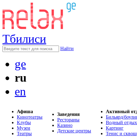
Тбилиси
Найти
ge
ru
en
Афиша
Активный от
Заведения
Кинотеатры
Бильярд/боули
Рестораны
Клубы
Водный отдых
Казино
Музеи
Картинг
Детские центры
Театры
Тенис и сквош