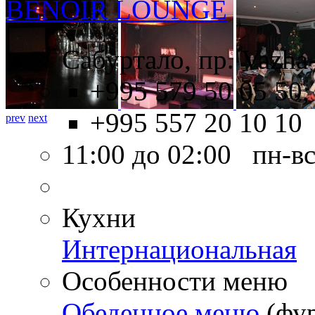
BENOIR LOUNGE
Сабуртало, пр. Vazha
+995 579 50 05 50,
+995 557 20 10 10
prev
next
11:00 до 02:00 пн-в
Кухни
Интернациональная
Особенности меню
Обеденное меню
(фу