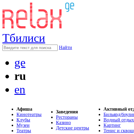
Тбилиси
Найти
ge
ru
en
Афиша
Активный от
Заведения
Кинотеатры
Бильярд/боули
Рестораны
Клубы
Водный отдых
Казино
Музеи
Картинг
Детские центры
Театры
Тенис и сквош