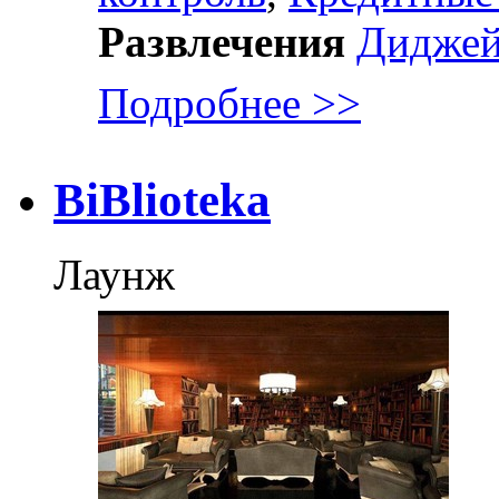
Развлечения
Дидже
Подробнее >>
BiBlioteka
Лаунж