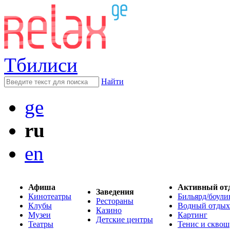
Тбилиси
Найти
ge
ru
en
Афиша
Активный от
Заведения
Кинотеатры
Бильярд/боули
Рестораны
Клубы
Водный отдых
Казино
Музеи
Картинг
Детские центры
Театры
Тенис и сквош