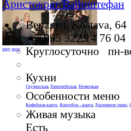
Аристократ/Вайнштефан
Вера, ул. Kostava, 64
+995 322 14 76 04
Круглосуточно пн-в
prev
next
Кухни
Грузинская
,
Европейская
,
Немецкая
Особенности меню
Кофейная карта
,
Коктейль - карта
,
Разливное пиво
,
Живая музыка
Есть