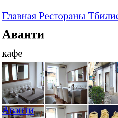
Главная
Рестораны Тбили
Аванти
кафе
Аванти