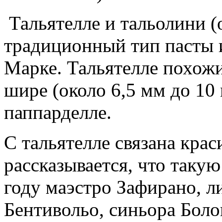
Тальятелле и тальолини (от
традиционный тип пасты 
Марке. Тальятелле похожи
шире (около 6,5 мм до 10
паппарделле.
С тальятелле связана крас
рассказывается, что таку
году маэстро Зафирано, л
Бентивольо, синьора Бол