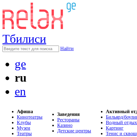
Тбилиси
Найти
ge
ru
en
Афиша
Активный от
Заведения
Кинотеатры
Бильярд/боули
Рестораны
Клубы
Водный отдых
Казино
Музеи
Картинг
Детские центры
Театры
Тенис и сквош