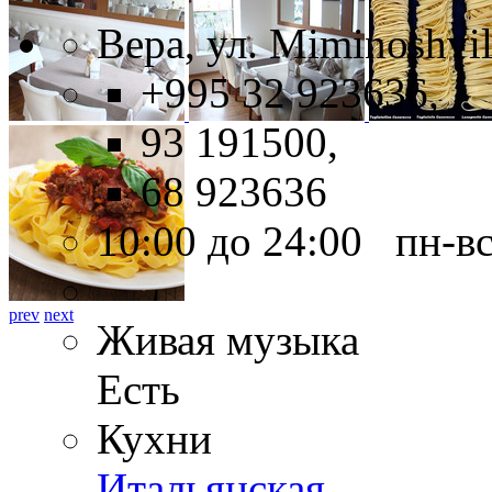
Вера, ул. Miminoshvil
+995 32 923636,
93 191500,
68 923636
10:00 до 24:00 пн-в
prev
next
Живая музыка
Есть
Кухни
Итальянская