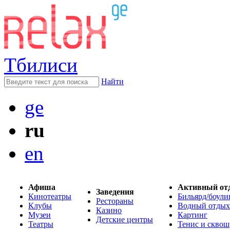
Тбилиси
Найти
ge
ru
en
Афиша
Активный от
Заведения
Кинотеатры
Бильярд/боули
Рестораны
Клубы
Водный отдых
Казино
Музеи
Картинг
Детские центры
Театры
Тенис и сквош