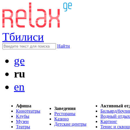
Тбилиси
Найти
ge
ru
en
Афиша
Активный от
Заведения
Кинотеатры
Бильярд/боули
Рестораны
Клубы
Водный отдых
Казино
Музеи
Картинг
Детские центры
Театры
Тенис и сквош