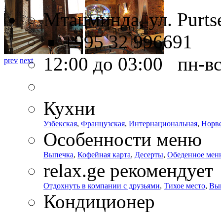
Мтацминда, ул. Purtse
+995 32 996691
12:00 до 03:00 пн-в
prev
next
Кухни
Узбекская
,
Французская
,
Интернациональная
,
Норв
Особенности меню
Выпечка
,
Кофейная карта
,
Десерты
,
Обеденное мен
relax.ge рекомендует
Отдохнуть в компании с друзьями
,
Тихое место
,
Вып
Кондиционер