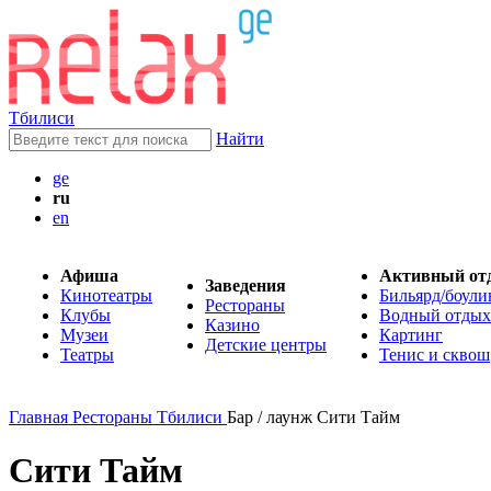
Тбилиси
Найти
ge
ru
en
Афиша
Активный от
Заведения
Кинотеатры
Бильярд/боули
Рестораны
Клубы
Водный отдых
Казино
Музеи
Картинг
Детские центры
Театры
Тенис и сквош
Главная
Рестораны Тбилиси
Бар / лаунж Сити Тайм
Сити Тайм