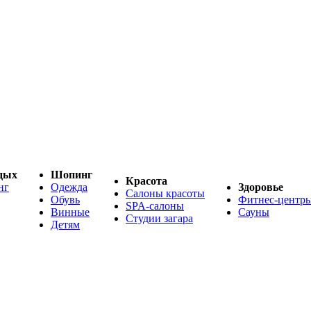
дых
Шопинг
Красота
нг
Одежда
Здоровье
Салоны красоты
Обувь
Фитнес-центр
SPA-салоны
Винные
Сауны
Студии загара
Детям