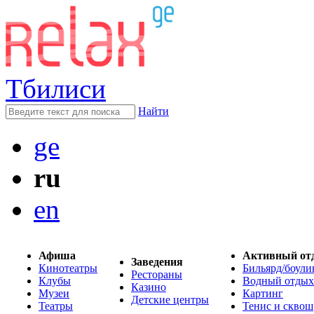
Тбилиси
Найти
ge
ru
en
Афиша
Активный от
Заведения
Кинотеатры
Бильярд/боули
Рестораны
Клубы
Водный отдых
Казино
Музеи
Картинг
Детские центры
Театры
Тенис и сквош