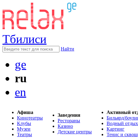
Тбилиси
Найти
ge
ru
en
Афиша
Активный от
Заведения
Кинотеатры
Бильярд/боули
Рестораны
Клубы
Водный отдых
Казино
Музеи
Картинг
Детские центры
Театры
Тенис и сквош