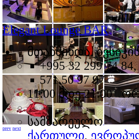
Elegant Lounge BAR
მთაწმინდა, ბესიკის
+995 32 299 74 84,
571 50 97 97
11:00 მდე 21:00 ო
სამზარეულო
prev
next
ქართული
,
ევროპუ