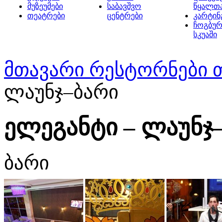
მუზეუმები
საბავშვო
წყალთ
თეატრები
ცენტრები
კარტინ
ჩოგბურ
სკუაში
მთავარი
რესტორნები 
ლაუნჯ–ბარი
ელეგანტი – ლაუნჯ
ბარი