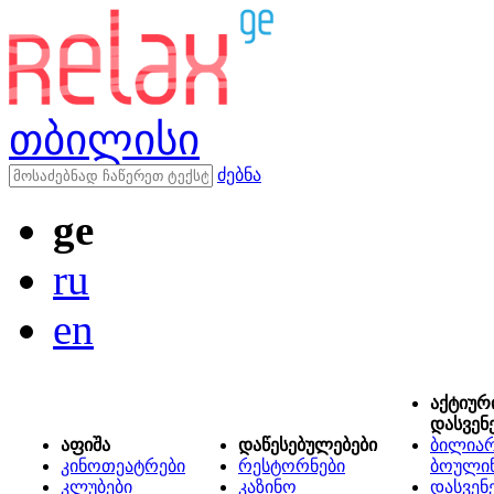
თბილისი
ძებნა
ge
ru
en
აქტიურ
დასვენ
აფიშა
დაწესებულებები
ბილიარ
კინოთეატრები
რესტორნები
ბოული
კლუბები
კაზინო
დასვენ