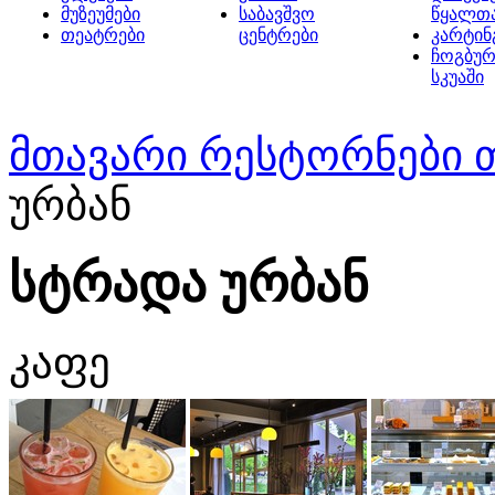
მუზეუმები
საბავშვო
წყალთ
თეატრები
ცენტრები
კარტინ
ჩოგბურ
სკუაში
მთავარი
რესტორნები 
ურბან
სტრადა ურბან
კაფე