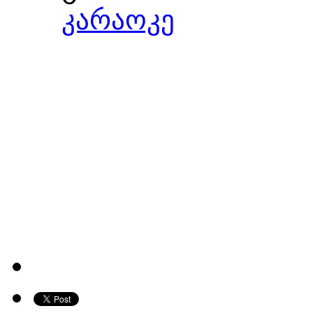
კარაოკე