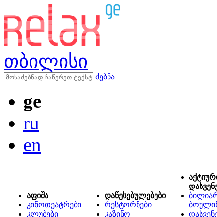
თბილისი
ძებნა
ge
ru
en
აქტიურ
დასვენ
აფიშა
დაწესებულებები
ბილიარ
კინოთეატრები
რესტორნები
ბოული
კლუბები
კაზინო
დასვენ