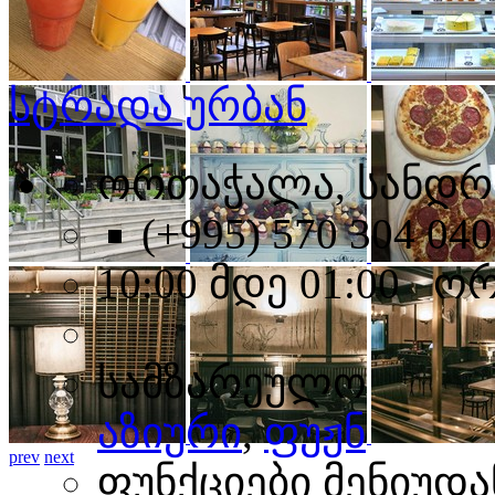
სტრადა ურბან
ორთაჭალა, სანდრო
(+995) 570 304 040
10:00 მდე 01:00 ო
სამზარეულო
აზიური
,
ფუჟნ
prev
next
ფუნქციები მენიუდა