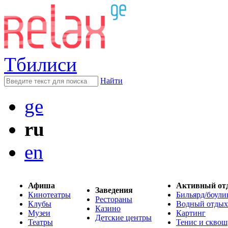
Тбилиси
Найти
ge
ru
en
Афиша
Активный от
Заведения
Кинотеатры
Бильярд/боули
Рестораны
Клубы
Водный отдых
Казино
Музеи
Картинг
Детские центры
Театры
Тенис и сквош