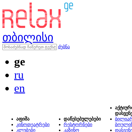
თბილისი
ძებნა
ge
ru
en
აქტიურ
დასვენ
აფიშა
დაწესებულებები
ბილიარ
კინოთეატრები
რესტორნები
ბოული
კლუბები
კაზინო
დასვენ