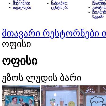
მუზეუმები
საბავშვო
წყალთ
თეატრები
ცენტრები
კარტინ
ჩოგბურ
სკუაში
მთავარი
რესტორნები 
ოფისი
ოფისი
ეზოს ლუდის ბარი